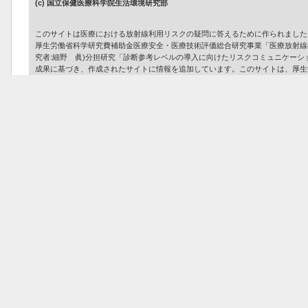
(c) 国立保健医療科学院生活環境研究部
このサイトは医療における放射線利用リスクの疑問に答えるために作られました
厚生労働省科学研究費補助金医療安全・医療技術評価総合研究事業「医療放射線の安全
究者:細野 眞)分担研究「診断参考レベルの導入に向けたリスクコミュニケー
成果に基づき、作成されたサイトに情報を追加しています。このサイトは、厚生