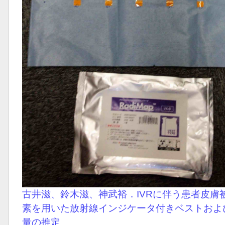
古井滋、鈴木滋、神武裕．IVRに伴う患者皮膚
素を用いた放射線インジケータ付きベストおよ
量の推定