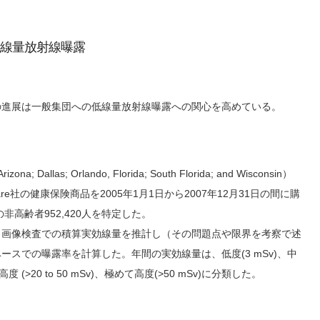
線量放射線曝露
の進展は一般集団への低線量放射線曝露への関心を高めている。
; Dallas; Orlando, Florida; South Florida; and Wisconsin）
thcare社の健康保険商品を2005年1月1日から2007年12月31日の間に購
の非高齢者952,420人を特定した。
、画像検査での積算実効線量を推計し（その問題点や限界を考察で述
ースでの曝露率を計算した。年間の実効線量は、低度(3 mSv)、中
v)、高度 (>20 to 50 mSv)、極めて高度(>50 mSv)に分類した。