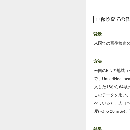
画像検査での低
背景
米国での画像検査
方法
米国の5つの地域（Arizona
で、UnitedHeal
入した18から64歳
このデータを用い
べている）、人口ベ
度(>3 to 20 mS
結果