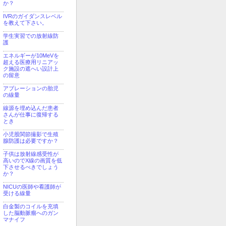
か？
IVRのガイダンスレベル
を教えて下さい。
学生実習での放射線防
護
エネルギーが10MeVを
超える医療用リニアッ
ク施設の遮へい設計上
の留意
アブレーションの胎児
の線量
線源を埋め込んだ患者
さんが仕事に復帰する
とき
小児股関節撮影で生殖
腺防護は必要ですか？
子供は放射線感受性が
高いのでX線の画質を低
下させるべきでしょう
か？
NICUの医師や看護師が
受ける線量
白金製のコイルを充填
した脳動脈瘤へのガン
マナイフ