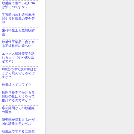
放射線で傷ついたDNA
は治るのですか？
災害時の放射線医療機
器や放射線源の安全管
理
歯科衛生士と放射線防
護
放射性医薬品に含まれ
る不純核種の遮へい
エックス線診療室を訪
れる人々（やや古い設
定です）
X線室の中で放射線はど
こから飛んでくるので
すか？
放射線ってコワイ？
核医学検査で受ける放
射線の量はどうやって
推計するのですか？
扉の隙間からの放射線
の漏れ
研究班が提案するわが
国の診断参考レベル
放射線でできる二重鎖