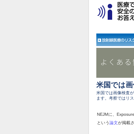
米国では画
米国では画像検査が
ます。考察ではリス
NEJMに、Exposure to
という
論文
が掲載