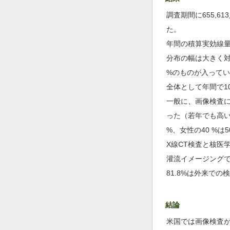
調査期間に655,6
た。
年間の積算実効線量の平
分布の幅は大きく対象者
%のものが入って
全体として年間で10
一般に、画像検査
った（若年でも高い
%、女性の40 %は
X線CT検査と核医
灌流イメージングで2
81.8%は外来で
結論
米国では画像検査