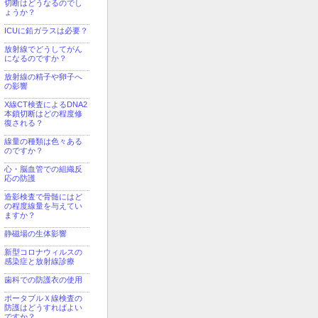
切断はどうなるのでし
ょうか？
ICUに鉛ガラスは必要？
放射線でどうしてがん
になるのですか？
放射線の精子や卵子へ
の影響
X線CT検査によるDNA2
本鎖切断はどの程度修
復される？
線量の種類は色々ある
のですか？
心・脳血管での組織反
応の防護
造影検査で骨髄にはど
の程度線量を与えてい
ますか？
静磁場の生体影響
新型コロナウィルスの
感染症と放射線診療
歯科での防護衣の使用
ポータブルＸ線検査の
防護はどうすればよい
ですか？