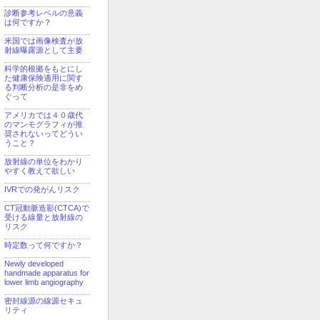
診断参考レベルの意義
は何ですか？
米国では画像検査が放
射線曝露源として主要
科学的根拠をもとにし
た健康保険適用に関す
る判断分析の是非をめ
ぐって
アメリカでは４０歳代
のマンモグラフィが推
奨されないってどうい
うこと？
放射線の単位をわかり
やすく教えて欲しい
IVRでの発がんリスク
CT冠動脈造影(CTCA)で
受ける線量と放射線の
リスク
時定数って何ですか？
Newly developed
handmade apparatus for
lower limb angiography
密封線源の線源セキュ
リティ