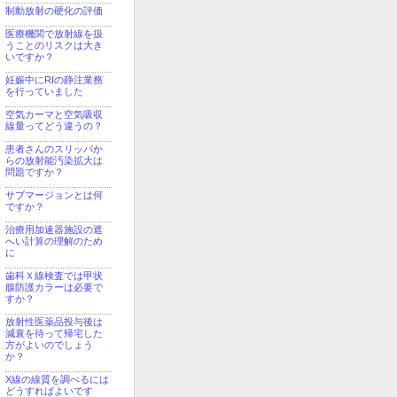
制動放射の硬化の評価
医療機関で放射線を扱
うことのリスクは大き
いですか？
妊娠中にRIの静注業務
を行っていました
空気カーマと空気吸収
線量ってどう違うの？
患者さんのスリッパか
らの放射能汚染拡大は
問題ですか？
サブマージョンとは何
ですか？
治療用加速器施設の遮
へい計算の理解のため
に
歯科Ｘ線検査では甲状
腺防護カラーは必要で
すか？
放射性医薬品投与後は
減衰を待って帰宅した
方がよいのでしょう
か？
X線の線質を調べるには
どうすればよいです