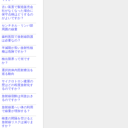
古い装置で製造販売会
社がなくなった場合に
保守点検はどうするの
がよいですか？
センチネル・リンパ節
周囲の線量
歯科医院で放射線防護
は必要なの？
半減期が長い放射性核
種は危険ですか？
検出限界って何です
か？
選択的体内照射療法を
巡る動向
サイクロトロン建屋の
壁はどの程度放射化す
るのですか？
放射線宿酔は何故おき
るのですか？
放射線遮へい体の利用
で線量が増加する？
検査の間隔を空けると
放射線リスクは減りま
すか？