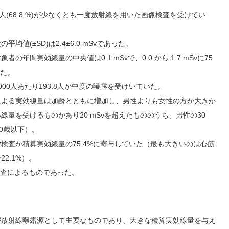
13人(68.8 %)が少なくとも一度放射線を用いた画像検査を受けてい
均値(±SD)は2.4±6.0 mSvであった。
の年間実効線量の中央値は0.1 mSvで、0.0 から 1.7 mSvに75
いた。
00人あたり193.8人が中度の曝露を受けいていた。
による実効線量は加齢とともに増加し、男性よりも女性の方が大きか
線量を受けるものがあり20 mSvを超えたもののうち、男性の30
50歳以下）。
学検査が積算実効線量の75.4%に寄与していた（最も大きいのは心筋
2.1%）。
の検査によるものであった。
が放射線曝露源として主要なものであり、大きな積算実効線量を与え