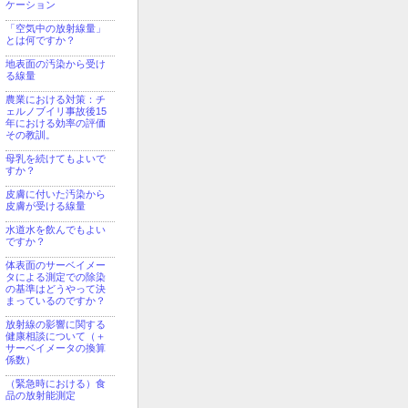
ケーション
「空気中の放射線量」
とは何ですか？
地表面の汚染から受け
る線量
農業における対策：チ
ェルノブイリ事故後15
年における効率の評価
その教訓。
母乳を続けてもよいで
すか？
皮膚に付いた汚染から
皮膚が受ける線量
水道水を飲んでもよい
ですか？
体表面のサーベイメー
タによる測定での除染
の基準はどうやって決
まっているのですか？
放射線の影響に関する
健康相談について（＋
サーベイメータの換算
係数）
（緊急時における）食
品の放射能測定