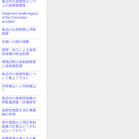
食品中の放射性セシウ
ムの放射能濃度
Subjective health legacy
of the Chornobyl
accident
食品の出荷制限と摂取
制限
生物への移行係数
調理・加工による放射
性核種の除去効果
環境試料の放射能検査
と放射線防護
食品中の放射性銀につ
いて教えて下さい
外部被ばくと内部被ば
く
食品中の放射性核種の
摂取量調査・評価研究
放射性物質を含む廃棄
物の管理
尿中濃度から預託実効
線量の計算はどうすれ
ばよいですか？
線量限度の考え方を教