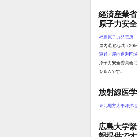
経済産業省
原子力安全
福島原子力発電所
屋内退避地域（20
避難・屋内退避区
原子力安全委員会に
Ｑ＆Ａです。
放射線医
東北地方太平洋沖
広島大学
報提供で