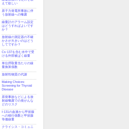
えて欲しい
原子力発電所事故に伴
う放射線への曝露
線量計のアラーム設定
はどうすればよいです
か？
放射線の測定器の不確
かさが大きいのはどう
してですか？
Cs-137を含む水中で受
ける外部被ばく線量
単位摂取量当たりの線
量換算係数
放射性物質の代謝
Making Choices:
Screening for Thyroid
Disease
原発事故などによる放
射線曝露での発がんな
どのリスク
I-131の血液から甲状腺
への移行係数と甲状腺
等価線量
クライシス・コミュニ