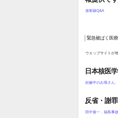
放射線Q&A
緊急被ばく医療
ウエッブサイトが
日本核医学
妊娠中のお母さん
反省・謝罪
田中俊一．福島事