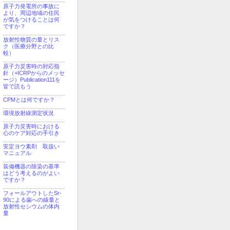
原子力発電所の事故に
より、周辺地域の住民
が気をつけることは何
ですか？
放射性物質の量とリス
ク（医療分野との比
較）
原子力災害時の対応指
針（+ICRPからのメッセ
ージ）Publication111を
皆で読もう
CPMとは何ですか？
環境放射線測定状況
原子力災害時における
心のケア対応の手引き
安定ヨウ素剤 取扱い
マニュアル
装備機器の除染の基準
はどう考えるのがよい
ですか？
フォールアウトしたSr-
90による歯への線量と
放射性セシウムの体内
量