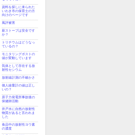
資料を探しに来られた
いわき市の保育士の方
向けのページです
風評被害
薪ストーブは安全です
か？
トリチウムはどうなっ
ているの？
モニタリングポストの
値が変動しています
気体として存在する放
射性セシウム
放射線計測の不確かさ
個人線量計の値は正し
いの？
原子力発電所事故後の
保健師活動
井戸水に自然の放射性
物質があると言われま
した
食品中の放射性ヨウ素
の濃度