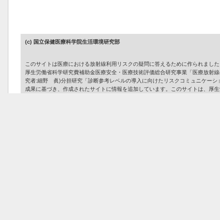
(c) 国立保健医療科学院生活環境研究部
このサイトは医療における放射線利用リスクの疑問に答えるために作られました
厚生労働省科学研究費補助金医療安全・医療技術評価総合研究事業「医療放射線の安全
究者:細野 眞)分担研究「診断参考レベルの導入に向けたリスクコミュニケー
成果に基づき、作成されたサイトに情報を追加しています。このサイトは、厚生