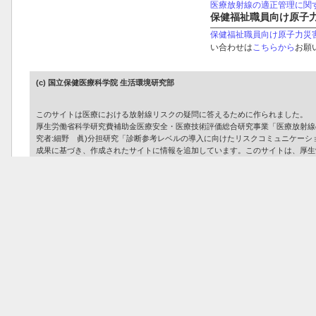
医療放射線の適正管理に関
保健福祉職員向け原子
保健福祉職員向け原子力災
い合わせは
こちらから
お願
(c) 国立保健医療科学院 生活環境研究部
このサイトは医療における放射線リスクの疑問に答えるために作られました。
厚生労働省科学研究費補助金医療安全・医療技術評価総合研究事業「医療放射線の安全
究者:細野 眞)分担研究「診断参考レベルの導入に向けたリスクコミュニケーシ
成果に基づき、作成されたサイトに情報を追加しています。このサイトは、厚生