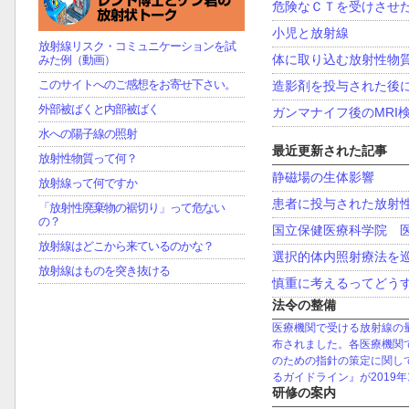
危険なＣＴを受けさせ
小児と放射線
放射線リスク・コミュニケーションを試
体に取り込む放射性物
みた例（動画）
このサイトへのご感想をお寄せ下さい。
造影剤を投与された後
外部被ばくと内部被ばく
ガンマナイフ後のMRI
水への陽子線の照射
最近更新された記事
放射性物質って何？
静磁場の生体影響
放射線って何ですか
患者に投与された放射
「放射性廃棄物の裾切り」って危ない
の？
国立保健医療科学院 
放射線はどこから来ているのかな？
選択的体内照射療法を
放射線はものを突き抜ける
慎重に考えるってどう
法令の整備
医療機関で受ける放射線の量
布されました。各医療機関
のための指針の策定に関し
るガイドライン』が2019
研修の案内